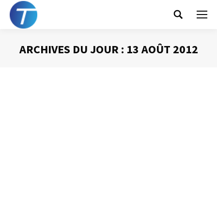
Search:
ARCHIVES DU JOUR :
13 AOÛT 2012
Vous êtes ici :
Les limites de la liste de tâches
Gestion du temps
Par
Philippe Helmstetter
13 août 2012
La liste de tâches, la « to do list » est un outil très
présent dans la plupart des organisations. Qui n’a jamais
noté, les unes à la suite des autres, sur un cahier ou un
bloc-notes, les actions qui venaient de lui être confiées
ou qu’il avait identifiées comme devant être réalisées