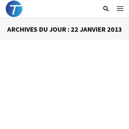
Search:
ARCHIVES DU JOUR :
22 JANVIER 2013
Vous êtes ici :
La loi de Pareto
Gestion du temps
Par
Philippe Helmstetter
22 janvier 2013
À la fin du XIXème siècle le philosophe et économiste
italien Vilfredo Pareto constata que la richesse de six
pays (France, Italie, Prusse, Angleterre, Suisse et Russie)
obéissait à la même répartition statistique : les 20 % des
habitants les plus riches possédaient 80 % de la richesse