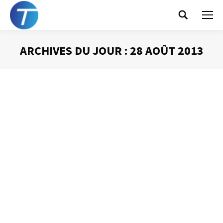
Search:
ARCHIVES DU JOUR :
28 AOÛT 2013
Vous êtes ici :
La reconnaissance vocale
Gestion du temps
Par
Philippe Helmstetter
28 août 2013
Dans les nouvelles versions de Windows est apparu un
outil particulièrement performant : la reconnaissance
vocale. Pour en avoir discuté avec quelques-uns de mes
interlocuteurs dans les entreprises avec lesquelles je
travaille, cet outil avait plutôt mauvaise réputation. Peu