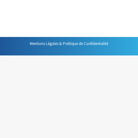
fiable, nécessitant de nombreuses répétitions,
d’innombrables correction, il coûtait semble-t-il
beaucoup plus de temps qu’il n’en faisait…
Mentions Légales & Politique de Confidentialité