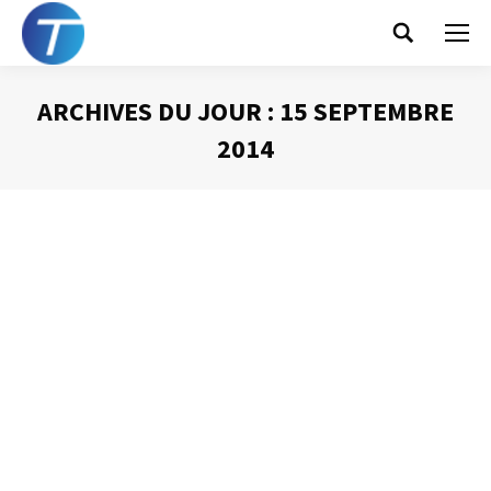
Search:
ARCHIVES DU JOUR :
15 SEPTEMBRE
2014
Vous êtes ici :
L’organisation des mails
Gestion des mails
Par
Philippe Helmstetter
15 septembre 2014
A la vue de la très importante quantité de courriels reçue
au quotidien, il est indispensable de pouvoir s’appuyer
sur une organisation performante de manière à retrouver
ces informations si précieuses. Voici quelques bases