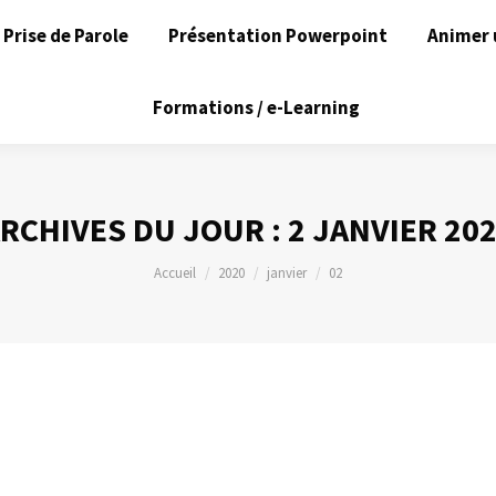
Prise de Parole
Présentation Powerpoint
Animer 
Formations / e-Learning
RCHIVES DU JOUR :
2 JANVIER 20
Vous êtes ici :
Accueil
2020
janvier
02