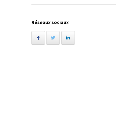
Réseaux sociaux
s
e
s