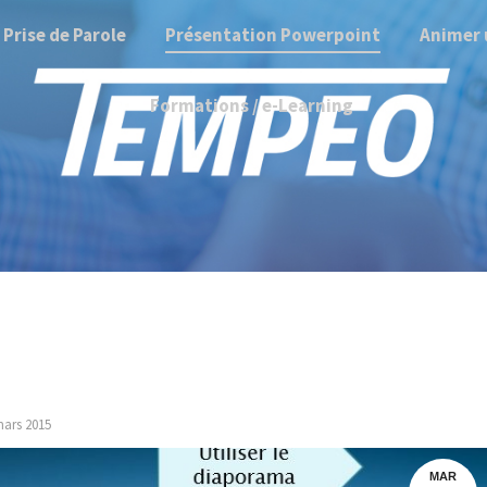
Prise de Parole
Présentation Powerpoint
Animer 
Formations / e-Learning
mars 2015
MAR