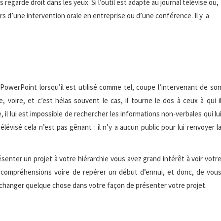
regarde droit dans les yeux. Si l’outil est adapté au journal télévisé ou,
ors d’une intervention orale en entreprise ou d’une conférence. Il y a
PowerPoint lorsqu’il est utilisé comme tel, coupe l’intervenant de so
re, voire, et c’est hélas souvent le cas, il tourne le dos à ceux à qui i
, il lui est impossible de rechercher les informations non-verbales qui lu
lévisé cela n’est pas gênant : il n’y a aucun public pour lui renvoyer l
senter un projet à votre hiérarchie vous avez grand intérêt à voir votr
incompréhensions voire de repérer un début d’ennui, et donc, de vou
 changer quelque chose dans votre façon de présenter votre projet.