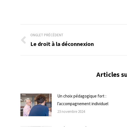
Navigation
ONGLET PRÉCÉDENT
de
Le droit à la déconnexion
Onglet
précédent
commentaire
Articles 
Un choix pédagogique fort :
l’accompagnement individuel
23 novembre 2024