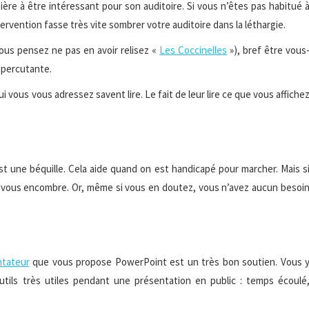
manière à être intéressant pour son auditoire. Si vous n’êtes pas habitué 
tervention fasse très vite sombrer votre auditoire dans la léthargie.
vous pensez ne pas en avoir relisez «
Les Coccinelles
»), bref être vous
 percutante.
i vous vous adressez savent lire. Le fait de leur lire ce que vous affiche
st une béquille. Cela aide quand on est handicapé pour marcher. Mais s
le vous encombre. Or, même si vous en doutez, vous n’avez aucun besoi
tateur
que vous propose PowerPoint est un très bon soutien. Vous 
tils très utiles pendant une présentation en public : temps écoulé