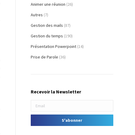
a
Animer une réunion
(26)
e
Autres
(7)
t
Gestion des mails
(87)
s
Gestion du temps
(190)
Présentation Powerpoint
(14)
Prise de Parole
(36)
n
a
t
Recevoir la Newsletter
a
e
z
n