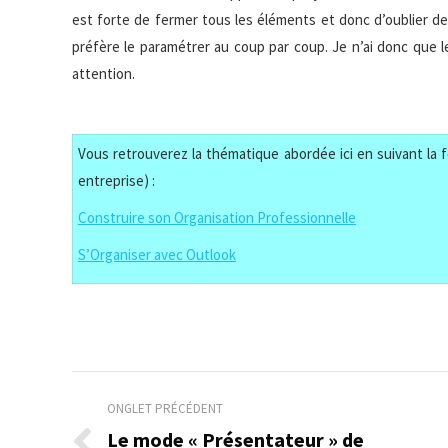
est forte de fermer tous les éléments et donc d’oublier de
préfère le paramétrer au coup par coup. Je n’ai donc que l
attention.
Vous retrouverez la thématique abordée ici en suivant la f
entreprise) :
Construire son Organisation Professionnelle
S’Organiser avec Outlook
Navigation
ONGLET PRÉCÉDENT
de
Le mode « Présentateur » de