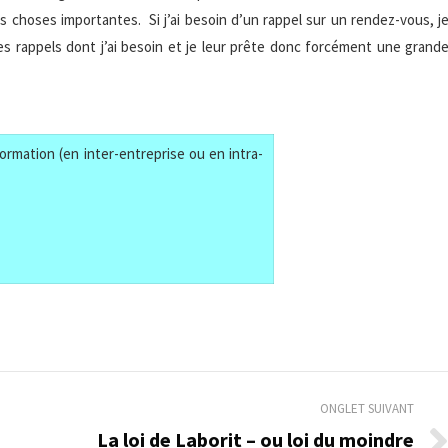
s choses importantes. Si j’ai besoin d’un rappel sur un rendez-vous, j
es rappels dont j’ai besoin et je leur prête donc forcément une grand
ormation (en inter-entreprise ou en intra-
ONGLET SUIVANT
La loi de Laborit – ou loi du moindre