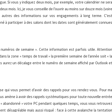
gue. Si vous y indiquez deux mois, par exemple, votre calendrier ne ser
eux mois. Ici, je vous conseille de l’ouvrir au moins sur douze mois (voir
es autres des informations sur vos engagements à long terme. C’es
ené à participer à des salons dont les dates sont généralement connue
s numéros de semaine ». Cette information est parfois utile. Attentio
 dans la zone « temps de travail » la première semaine de l’année soit « l
us aurez un décalage entre le numéro de semaine affiché par Outlook e
case qui vous permet d’avoir des rappels pour vos rendez-vous. Pour m
 vous amène à avoir des rappels systématiques pour toute nouvelle entré
 « abandonné » votre PC pendant quelques temps, vous vous retrouve
nt désagréable mais aussi risqué : face à cette avalanche la tentatio