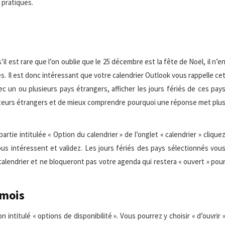
 pratiques.
il est rare que l’on oublie que le 25 décembre est la fête de Noël, il n’e
. Il est donc intéressant que votre calendrier Outlook vous rappelle ce
ec un ou plusieurs pays étrangers, afficher les jours fériés de ces pay
ocuteurs étrangers et de mieux comprendre pourquoi une réponse met plu
partie intitulée « Option du calendrier » de l’onglet « calendrier » clique
vous intéressent et validez. Les jours fériés des pays sélectionnés vou
 calendrier et ne bloqueront pas votre agenda qui restera « ouvert » pou
 mois
ntitulé « options de disponibilité ». Vous pourrez y choisir « d’ouvrir 