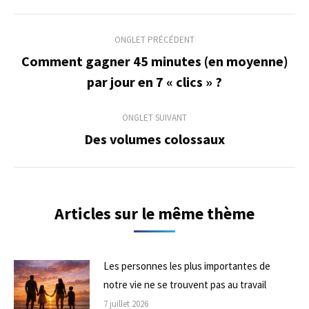
Navigation
ONGLET PRÉCÉDENT
de
Comment gagner 45 minutes (en moyenne)
Onglet
par jour en 7 « clics » ?
commentaire
précédent
ONGLET SUIVANT
Des volumes colossaux
Onglet
suivant
Articles sur le même thème
Les personnes les plus importantes de
notre vie ne se trouvent pas au travail
7 juillet 2026