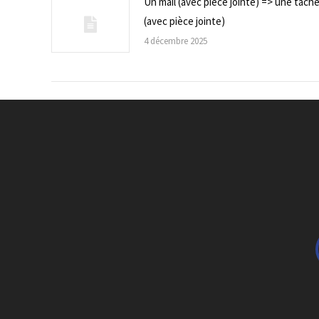
Un mail (avec piece jointe) => une tâch
(avec pièce jointe)
4 décembre 2025