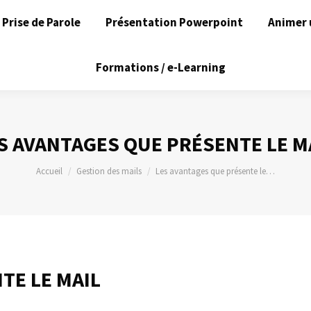
Prise de Parole
Présentation Powerpoint
Animer 
Formations / e-Learning
S AVANTAGES QUE PRÉSENTE LE M
Vous êtes ici :
Accueil
Gestion des mails
Les avantages que présente le…
TE LE MAIL