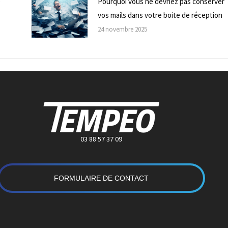
e
Pourquoi vous ne devriez pas conserver
vos mails dans votre boite de réception
24 novembre 2025
03 88 57 37 09
FORMULAIRE DE CONTACT