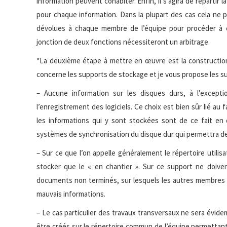
information peuvent cohabiter. Enfin, il s’agira de répartir 
pour chaque information. Dans la plupart des cas cela ne p
dévolues à chaque membre de l’équipe pour procéder à ce
jonction de deux fonctions nécessiteront un arbitrage.
*La deuxième étape à mettre en œuvre est la construction
concerne les supports de stockage et je vous propose les s
– Aucune information sur les disques durs, à l’exceptio
l’enregistrement des logiciels. Ce choix est bien sûr lié a
les informations qui y sont stockées sont de ce fait en d
systèmes de synchronisation du disque dur qui permettra de 
– Sur ce que l’on appelle généralement le répertoire utilisat
stocker que le « en chantier ». Sur ce support ne doive
documents non terminés, sur lesquels les autres membres d
mauvais informations.
– Le cas particulier des travaux transversaux ne sera évid
être créés sur le répertoire commun de l’équipe permettant