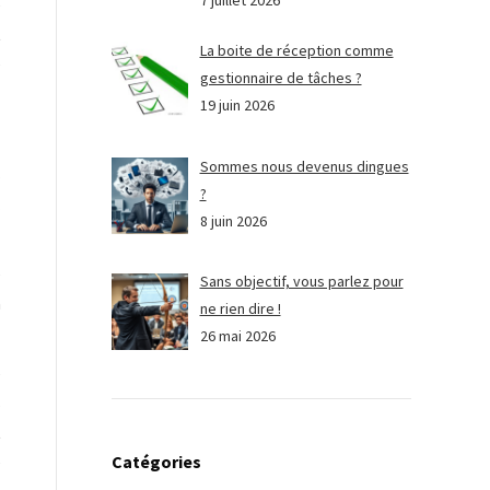
7 juillet 2026
e
t
La boite de réception comme
e
gestionnaire de tâches ?
19 juin 2026
Sommes nous devenus dingues
s
?
.
8 juin 2026
e
Sans objectif, vous parlez pour
n
ne rien dire !
26 mai 2026
e
s
t
Catégories
e