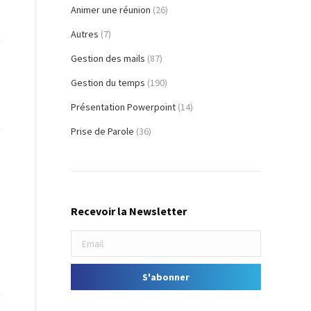
e
Animer une réunion
(26)
s
Autres
(7)
a
Gestion des mails
(87)
e
Gestion du temps
(190)
Présentation Powerpoint
(14)
à
Prise de Parole
(36)
e
s
e
Recevoir la Newsletter
s
e
t
,