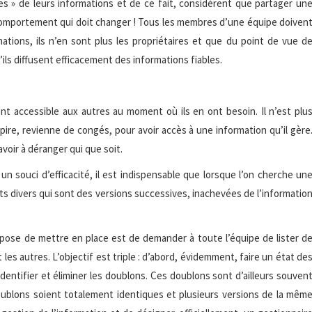
es » de leurs informations et de ce fait, considèrent que partager un
n comportement qui doit changer ! Tous les membres d’une équipe doiven
ations, ils n’en sont plus les propriétaires et que du point de vue d
u’ils diffusent efficacement des informations fiables.
ent accessible aux autres au moment où ils en ont besoin. Il n’est plu
pire, revienne de congés, pour avoir accès à une information qu’il gère
voir à déranger qui que soit.
 un souci d’efficacité, il est indispensable que lorsque l’on cherche un
ts divers qui sont des versions successives, inachevées de l’informatio
ropose de mettre en place est de demander à toute l’équipe de lister d
es autres. L’objectif est triple : d’abord, évidemment, faire un état de
entifier et éliminer les doublons. Ces doublons sont d’ailleurs souven
doublons soient totalement identiques et plusieurs versions de la mêm