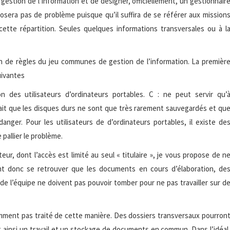
la gestion de l’information et de désigner, officiellement, un gestionnair
osera pas de problème puisque qu’il suffira de se référer aux mission
tte répartition. Seules quelques informations transversales ou à l
 de règles du jeu communes de gestion de l’information. La premièr
uivantes
n des utilisateurs d’ordinateurs portables. C : ne peut servir qu’
u fait que les disques durs ne sont que très rarement sauvegardés et qu
anger. Pour les utilisateurs de d’ordinateurs portables, il existe de
pallier le problème.
eur, dont l’accès est limité au seul « titulaire », je vous propose de n
nt donc se retrouver que les documents en cours d’élaboration, de
e l’équipe ne doivent pas pouvoir tomber pour ne pas travailler sur d
emment pas traité de cette manière. Des dossiers transversaux pourron
 ainsi un travail et un stockage de documents en commun. Dans l’idéal