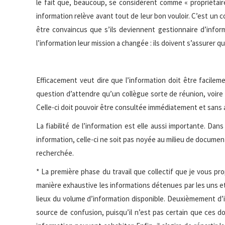
le fait que, beaucoup, se considèrent comme « propriétair
information relève avant tout de leur bon vouloir. C’est u
être convaincus que s’ils deviennent gestionnaire d’inform
l’information leur mission a changée : ils doivent s’assurer q
Efficacement veut dire que l’information doit être facilem
question d’attendre qu’un collègue sorte de réunion, voire 
Celle-ci doit pouvoir être consultée immédiatement et sans a
La fiabilité de l’information est elle aussi importante. Dans
information, celle-ci ne soit pas noyée au milieu de documen
recherchée.
* La première phase du travail que collectif que je vous p
manière exhaustive les informations détenues par les uns et l
lieux du volume d’information disponible. Deuxièmement d’id
source de confusion, puisqu’il n’est pas certain que ces 