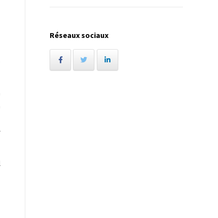
,
Réseaux sociaux
e
a
a
s
r
l
,