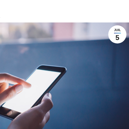
1
JUIL
5