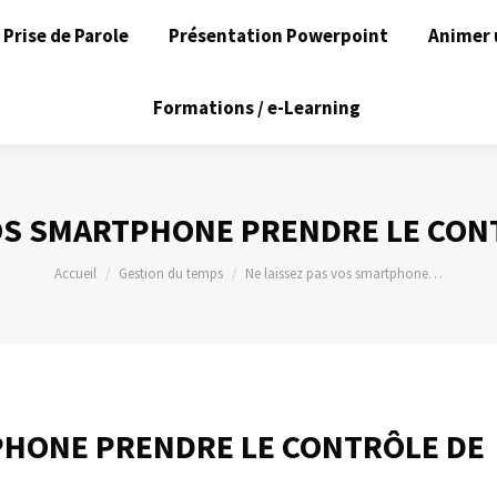
Prise de Parole
Présentation Powerpoint
Animer 
Formations / e-Learning
VOS SMARTPHONE PRENDRE LE CONT
Vous êtes ici :
Accueil
Gestion du temps
Ne laissez pas vos smartphone…
PHONE PRENDRE LE CONTRÔLE DE