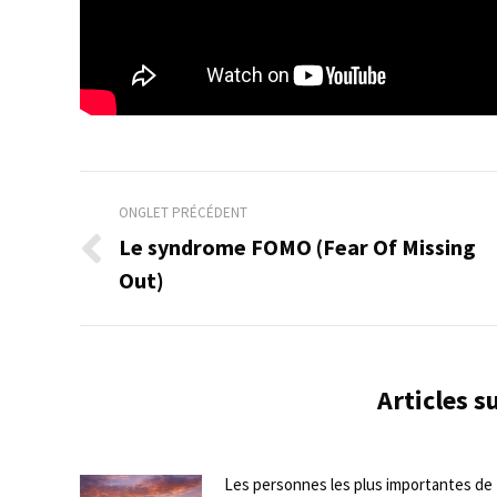
Navigation
ONGLET PRÉCÉDENT
de
Le syndrome FOMO (Fear Of Missing
Onglet
Out)
commentaire
précédent
Articles 
Les personnes les plus importantes de