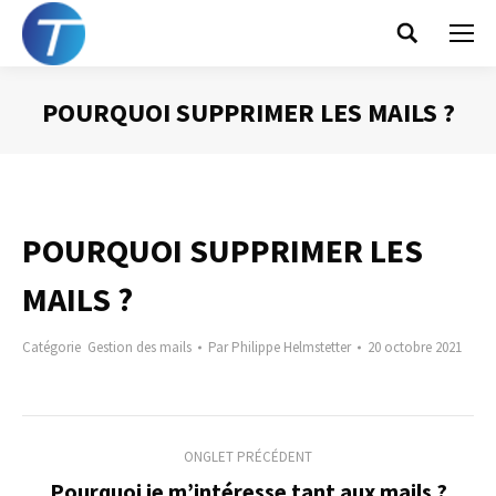
Search:
POURQUOI SUPPRIMER LES MAILS ?
Vous êtes ici :
POURQUOI SUPPRIMER LES
MAILS ?
Catégorie
Gestion des mails
Par
Philippe Helmstetter
20 octobre 2021
Navigation
ONGLET PRÉCÉDENT
de
Pourquoi je m’intéresse tant aux mails ?
Onglet