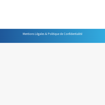
claire le lieu, la date et l’heure de votre réunion. Mais au-
delà de ces informations, il devra servir de « plan de
route » à chaque participant et devra donc comprendre :
Mentions Légales & Politique de Confidentialité