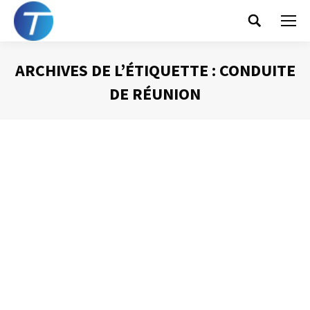
Search:
ARCHIVES DE L’ÉTIQUETTE :
CONDUITE
DE RÉUNION
Vous êtes ici :
L’ordre du jour d’une réunion
Animer une réunion
Par
Philippe Helmstetter
19 novembre 2012
L’ordre du jour est le plan de votre réunion. Il doit
contenir toutes les informations nécessaires aux
participants. Évidemment, il devra préciser de façon très