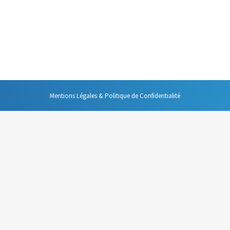
 Parfois trop d’images, généralement beaucoup trop de texte, les diaposi
 support renforçant le message devient un boulet que traîne péniblement 
Mentions Légales & Politique de Confidentialité