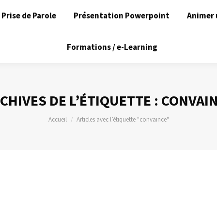
Prise de Parole
Présentation Powerpoint
Animer 
Formations / e-Learning
CHIVES DE L’ÉTIQUETTE :
CONVAI
Vous êtes ici :
Accueil
Articles avec l’étiquette "convaince"
ositive