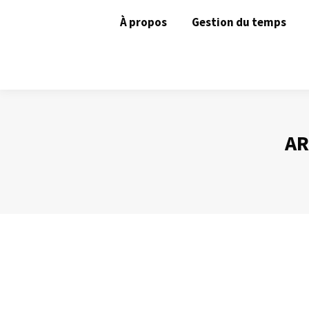
À propos
Gestion du temps
AR
Ce qu’il ne faut pas mettre sur une diap
Prise de Parole
Par
Philippe Helmstetter
26 juin 2013