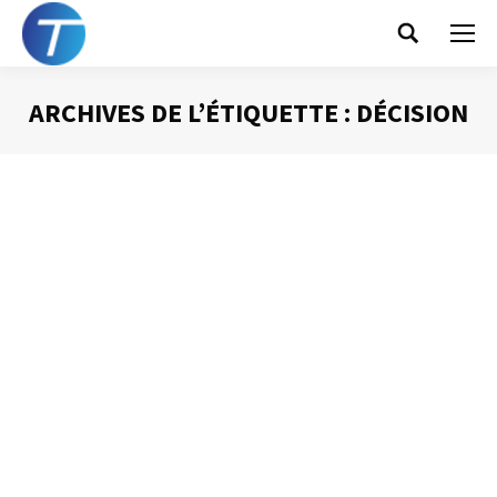
Search:
ARCHIVES DE L’ÉTIQUETTE :
DÉCISION
Vous êtes ici :
Garder de la place pour l’imprévu
Gestion du temps
Par
Philippe Helmstetter
12 juin 2012
La chose la plus prévisible lorsque nous nous levons le
matin est que de l’imprévu va se produire ! Ce constat
digne de La Palice, a un impact direct, très important
lorsque l’on cherche à gérer notre temps : ON NE PEUT
PAS PROGRAMMER 100 % DE NOTRE TEMPS.