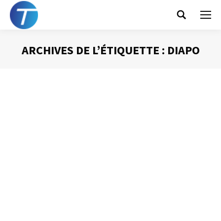
Search:
ARCHIVES DE L’ÉTIQUETTE :
DIAPO
Vous êtes ici :
Ce qu’il ne faut pas mettre sur une
diapositive
Prise de Parole
Par
Philippe Helmstetter
26 juin 2013
En général, les diaporamas PowerPoint sont trop
chargés. Parfois trop d’images, généralement beaucoup
trop de texte, les diapositives présentées sont illisibles à
force de vouloir y mettre trop de choses. Le diaporama