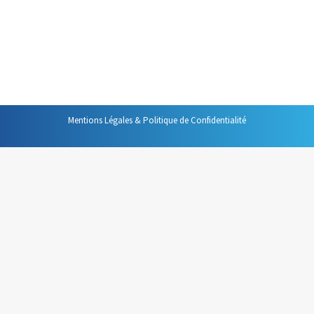
qui devrait être un support renforçant le message
devient un boulet que traîne péniblement le
présentateur. Pour l’assistance, l’intervention sombre
vite dans un…
Mentions Légales & Politique de Confidentialité