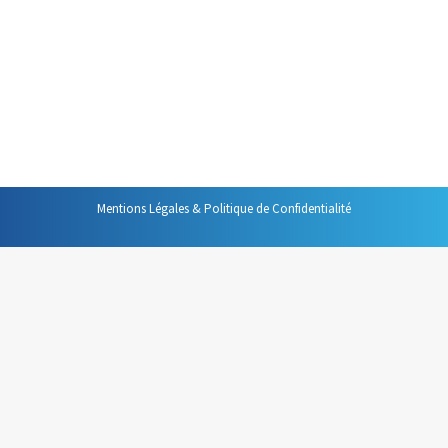
productivité les plus importantes qui soient notre
disposition. Il semble donc facile de gagner tout le temps
que les interruptions ou consomment. Pourtant, malgré
l’apparente facilité de cette démarche, les interruptions
continuent de consommer un temps considérable…
Mentions Légales & Politique de Confidentialité