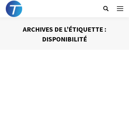
Search:
ARCHIVES DE L’ÉTIQUETTE :
DISPONIBILITÉ
Vous êtes ici :
Les réprésentations mentales ou
l’illusion de la nécessaire disponibilité
totale
Gestion du temps
Par
Philippe Helmstetter
14 octobre 2013
J’ai déjà eu l’occasion de l’exprimer dans ce blog, la
gestion efficace des interruptions est une des sources