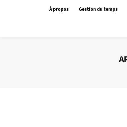
À propos
Gestion du temps
A
Des ennemies à combattre sans pitié !
Gestion du temps
Par
Philippe Helmstetter
29 février 2016