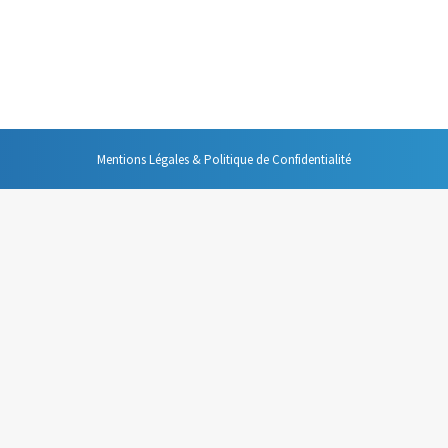
dien, s’il n’y avait qu’un changement dans votre comportement, s’il n’y 
rer les interruptions. C’est à la fois une des choses les plus simples à 
Mentions Légales & Politique de Confidentialité