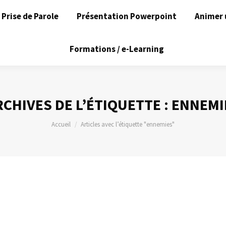
Prise de Parole
Présentation Powerpoint
Animer 
Formations / e-Learning
RCHIVES DE L’ÉTIQUETTE :
ENNEMI
Vous êtes ici :
Accueil
Articles avec l’étiquette "ennemies"