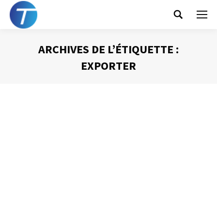
Search:
ARCHIVES DE L’ÉTIQUETTE :
EXPORTER
Vous êtes ici :
La bonne configuration d’Outlook –
Exporter son calendrier
Gestion du temps
Par
Philippe Helmstetter
20 janvier 2015
Savoir ce que l’on a fait de son temps est une information
qui présente un grand intérêt. Parfois, c’est la hiérarchie
qui souhaite connaître l’utilisation faîte de cette