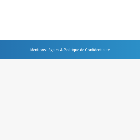
usion du mail comme un avantage de cet outil. Et c’est vrai que cela fait p
onvénients majeurs.
Mentions Légales & Politique de Confidentialité