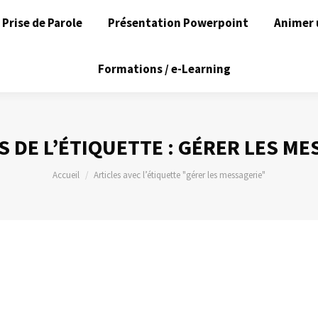
Prise de Parole
Présentation Powerpoint
Animer 
Formations / e-Learning
S DE L’ÉTIQUETTE :
GÉRER LES ME
Vous êtes ici :
Accueil
Articles avec l’étiquette "gérer les messagerie"