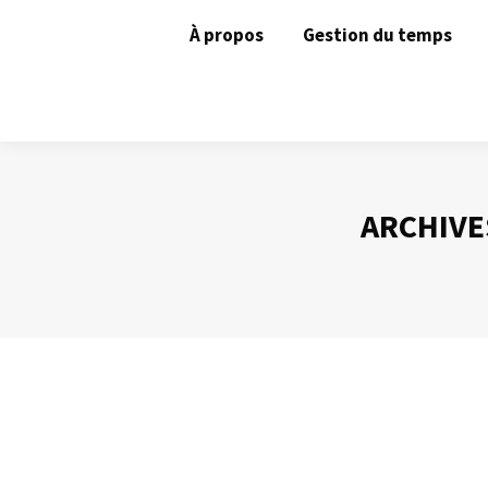
À propos
Gestion du temps
ARCHIVE
Un inconvénient du mail ? Sa vitesse !
Gestion des mails
Par
Philippe Helmstetter
29 mai 2012