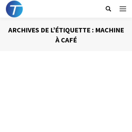
Search:
ARCHIVES DE L’ÉTIQUETTE :
MACHINE
À CAFÉ
Vous êtes ici :
Les réunions récurrentes
Animer une réunion
Par
Philippe Helmstetter
18 mars 2013
Comme beaucoup de gens, j’ai parfois des idées très
arrêtées, des convictions fortes que j’ai du mal à
remettre en question. Parmi celles-ci, il en est une que je
« traine » depuis des années : les réunions récurrentes,