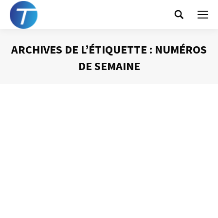
Search:
ARCHIVES DE L’ÉTIQUETTE :
NUMÉROS
DE SEMAINE
Vous êtes ici :
La bonne configuration d’Outlook (2) –
le calendrier
Gestion des mails
Par
Philippe Helmstetter
5 février 2013
Pour paramétrer le calendrier d’Outlook dans sa version
2010, cliquez sur « fichier », puis choisissez « options » et
enfin l’onglet « calendrier ». Quelques paramétrages sont