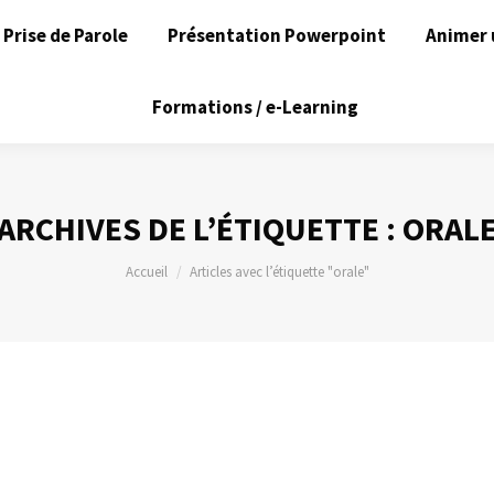
Prise de Parole
Présentation Powerpoint
Animer 
Formations / e-Learning
ARCHIVES DE L’ÉTIQUETTE :
ORAL
Vous êtes ici :
Accueil
Articles avec l’étiquette "orale"