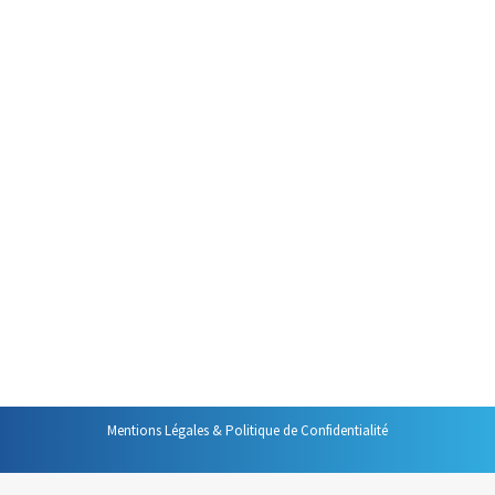
Il y a quelques semaines,
pendant un accompagnement
individuel, au moment où nous
faisions le bilan des apports
théoriques vus en salle de
formation, la personne avec qui
je travaillais a comparé un
réflexe d’organisation que je
propose d’adopter à un outil
magique utilisé dans la saga
« Harry Potter » : la Pensine.
Cette « Pensine » est…
Mentions Légales & Politique de Confidentialité