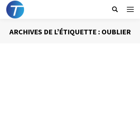
Search:
ARCHIVES DE L’ÉTIQUETTE :
OUBLIER
Vous êtes ici :
Une « Pensine »
électronique
Gestion du temps
Par
Philippe Helmstetter
16 janvier 2017