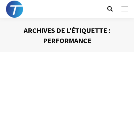
Search:
ARCHIVES DE L’ÉTIQUETTE :
PERFORMANCE
Vous êtes ici :
L’efficacité : un acte de volonté
Gestion du temps
Par
Philippe Helmstetter
24 février 2014
En lisant ce blog, la grande quantité d’articles que j’y ai
publiés, vous pouvez penser que la gestion efficace de
son temps est compliquée, que cela fait appel à un très
grand de nombre de changements de comportements,