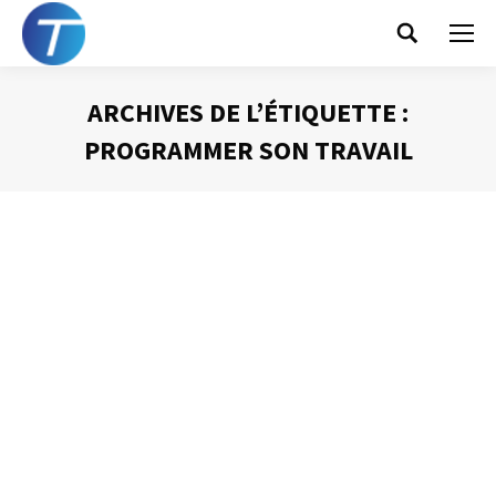
Search:
ARCHIVES DE L’ÉTIQUETTE :
PROGRAMMER SON TRAVAIL
Vous êtes ici :
Gérer mes échéances
Gestion du temps
Par
Philippe Helmstetter
10 février 2014
Je vous ai parlé de la corbeille aujourd’hui qui est
destinée à rassembler les informations concernant les
tâches prévues sur une journée. Mais quid, lorsque vous
traitez vos corbeille « Quoi de neuf » des informations