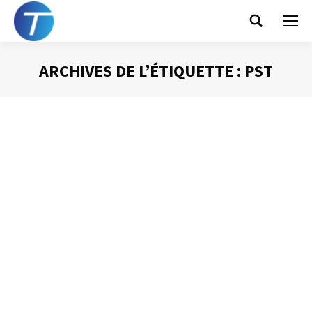
Search:
ARCHIVES DE L’ÉTIQUETTE :
PST
Vous êtes ici :
La bonne configuration d’Outlook (3) –
l’archivage
Gestion des mails
Par
Philippe Helmstetter
8 avril 2013
Sur un grand nombre de réseaux d’entreprise l’espace
alloué à chaque utilisateur pour ses documents Outlook
est limité. En général, l’espace disponible se situe entre
50 et est 200 Mégaoctets. Si vous êtes des lecteurs