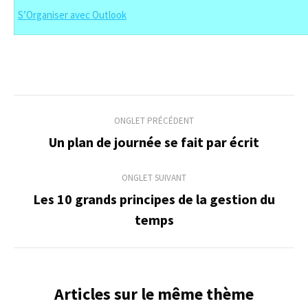
S’Organiser avec Outlook
Navigation
ONGLET PRÉCÉDENT
de
Un plan de journée se fait par écrit
Onglet
précédent
commentaire
ONGLET SUIVANT
Les 10 grands principes de la gestion du
Onglet
temps
suivant
Articles sur le même thème