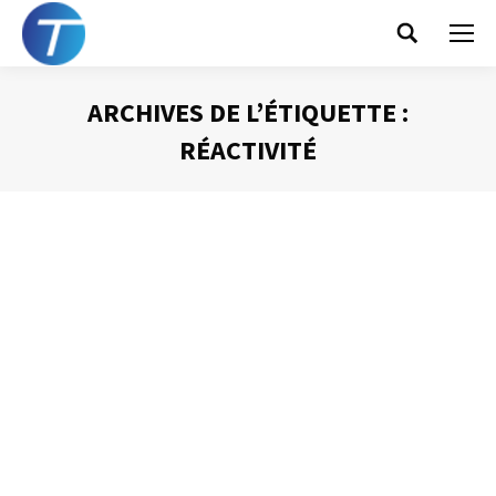
Search:
ARCHIVES DE L’ÉTIQUETTE :
RÉACTIVITÉ
Vous êtes ici :
Les réprésentations mentales ou
l’illusion de la nécessaire disponibilité
totale
Gestion du temps
Par
Philippe Helmstetter
14 octobre 2013
J’ai déjà eu l’occasion de l’exprimer dans ce blog, la
gestion efficace des interruptions est une des sources