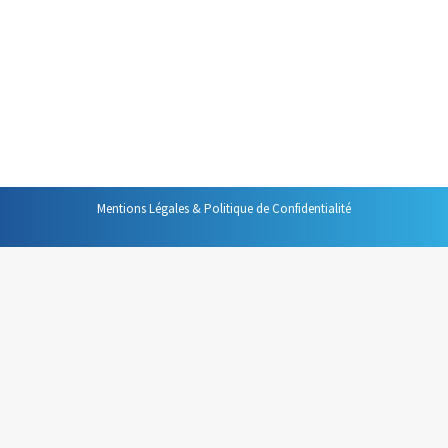
productivité les plus importantes qui soient notre
disposition. Il semble donc facile de gagner tout le temps
que les interruptions ou consomment. Pourtant, malgré
l’apparente facilité de cette démarche, les interruptions
continuent de consommer un temps considérable…
Mentions Légales & Politique de Confidentialité