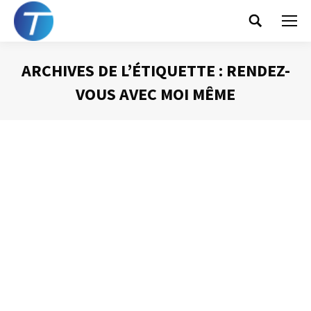
Search:
ARCHIVES DE L’ÉTIQUETTE :
RENDEZ-
VOUS AVEC MOI MÊME
Vous êtes ici :
Travailler en TTC
Gestion du temps
Par
Philippe Helmstetter
14 mai 2013
J’ai déjà eu l’occasion, dans ce Blog, de vous parler des
corbeilles « Quoi de neuf » et « Aujourd’hui ». Je vous
aussi parlé, a de maintes reprises, de la manière la plus
efficace de traiter vos mails. Mais, il est une astuce, un