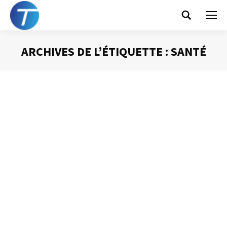
Search:
ARCHIVES DE L’ÉTIQUETTE :
SANTÉ
Vous êtes ici :
Des ennemies à combattre sans pitié !
Gestion du temps
Par
Philippe Helmstetter
29 février 2016
S’il n’y avait qu’un changement à faire dans votre
quotidien, s’il n’y avait qu’un changement dans votre
comportement, s’il n’y avait qu’une décision à prendre
pour reprendre le contrôle de votre temps, je vous
suggèrerais de mieux gérer les interruptions. C’est à la