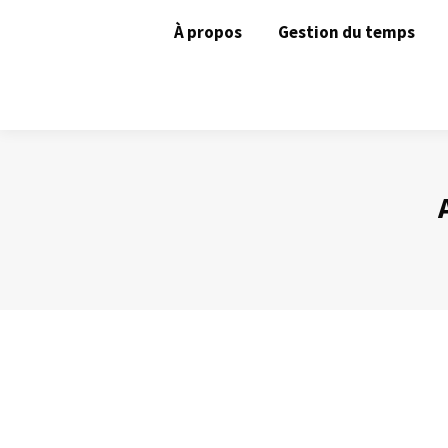
À propos
Gestion du temps
Des ennemies à combattre sans pitié !
Gestion du temps
Par
Philippe Helmstetter
29 février 2016