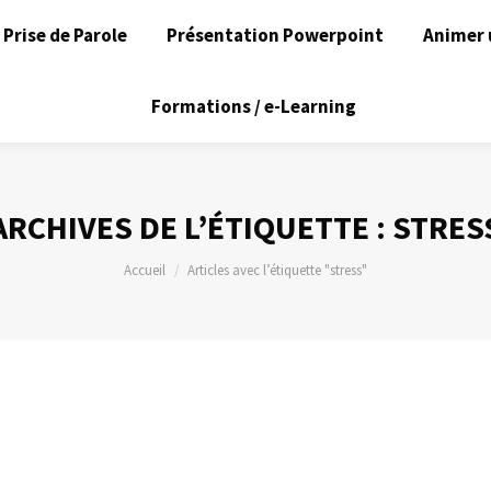
Prise de Parole
Présentation Powerpoint
Animer 
Formations / e-Learning
ARCHIVES DE L’ÉTIQUETTE :
STRES
Vous êtes ici :
Accueil
Articles avec l’étiquette "stress"