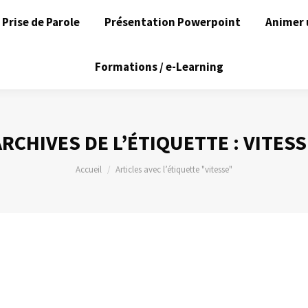
Prise de Parole
Présentation Powerpoint
Animer 
Formations / e-Learning
ARCHIVES DE L’ÉTIQUETTE :
VITESS
Vous êtes ici :
Accueil
Articles avec l’étiquette "vitesse"