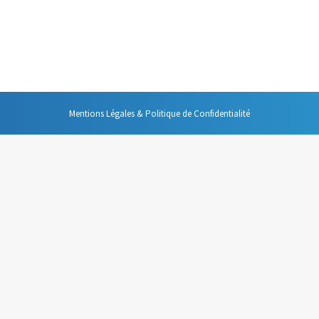
usion du mail comme un avantage de cet outil. Et c’est vrai que cela fait p
onvénients majeurs.
Mentions Légales & Politique de Confidentialité