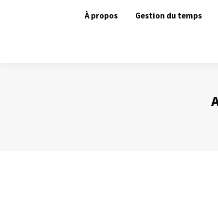
À propos
Gestion du temps
Un inconvénient du mail ? Sa vitesse !
Gestion des mails
Par
Philippe Helmstetter
29 mai 2012