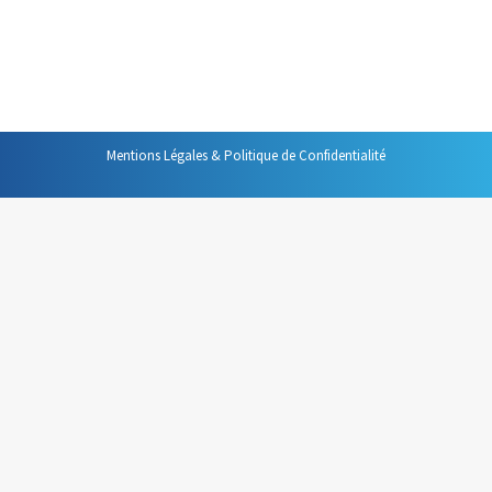
fiable, nécessitant de nombreuses répétitions,
d’innombrables correction, il coûtait semble-t-il
beaucoup plus de temps qu’il n’en faisait…
Mentions Légales & Politique de Confidentialité