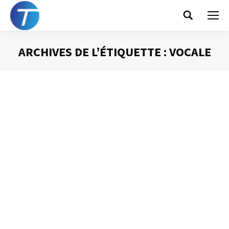
Search:
ARCHIVES DE L’ÉTIQUETTE :
VOCALE
Vous êtes ici :
La reconnaissance vocale
Gestion du temps
Par
Philippe Helmstetter
28 août 2013
Dans les nouvelles versions de Windows est apparu un
outil particulièrement performant : la reconnaissance
vocale. Pour en avoir discuté avec quelques-uns de mes
interlocuteurs dans les entreprises avec lesquelles je
travaille, cet outil avait plutôt mauvaise réputation. Peu