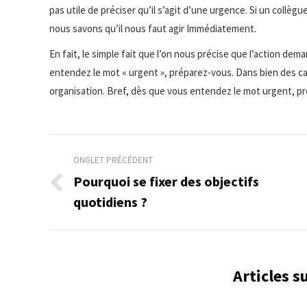
pas utile de préciser qu’il s’agit d’une urgence. Si un collèg
nous savons qu’il nous faut agir Immédiatement.
En fait, le simple fait que l’on nous précise que l’action dem
entendez le mot « urgent », préparez-vous. Dans bien des cas
organisation. Bref, dès que vous entendez le mot urgent, pr
Navigation
ONGLET PRÉCÉDENT
de
Pourquoi se fixer des objectifs
Onglet
quotidiens ?
commentaire
précédent
Articles 