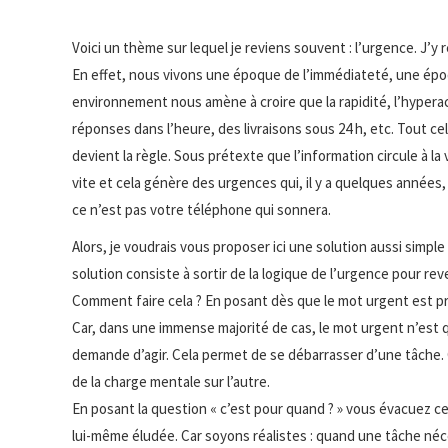
Voici un thème sur lequel je reviens souvent : l’urgence. J’
En effet, nous vivons une époque de l’immédiateté, une époqu
environnement nous amène à croire que la rapidité, l’hypera
réponses dans l’heure, des livraisons sous 24 h, etc. Tout ce
devient la règle. Sous prétexte que l’information circule à la 
vite et cela génère des urgences qui, il y a quelques années, 
ce n’est pas votre téléphone qui sonnera.
Alors, je voudrais vous proposer ici une solution aussi simpl
solution consiste à sortir de la logique de l’urgence pour rev
Comment faire cela ? En posant dès que le mot urgent est pro
Car, dans une immense majorité de cas, le mot urgent n’est q
demande d’agir. Cela permet de se débarrasser d’une tâche. 
de la charge mentale sur l’autre.
En posant la question « c’est pour quand ? » vous évacuez ce
lui-même éludée. Car soyons réalistes : quand une tâche néce