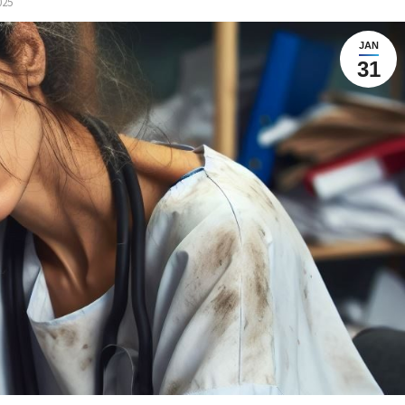
025
JAN
31