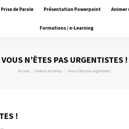
Prise de Parole
Présentation Powerpoint
Animer 
Formations / e-Learning
VOUS N’ÊTES PAS URGENTISTES !
Vous êtes ici :
Accueil
Gestion du temps
Vous n’êtes pas urgentistes !
TES !