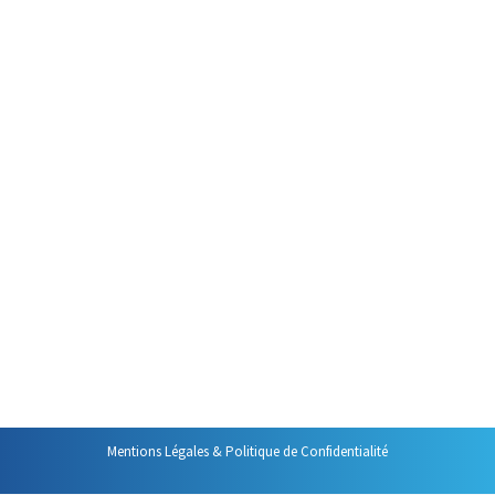
Par
Philippe Helmstetter
30 janvier 2022
Le début de la journée de travail
est un moment clé
: il est
déterminant pour que la suite de
la journée se passe au mieux.
Voici donc comment je vous
suggère de commencer vos
journées. Faire le point sur le
plan de journée Je commence
toujours mes journées de
bureau en faisant le point sur…
Mentions Légales & Politique de Confidentialité