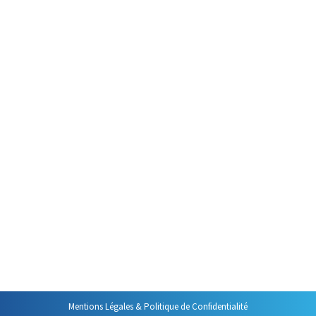
Par
Philippe Helmstetter
10 février 2022
Laura ne s’en sortait plus ! Elle
avait beau travailler, travailler et
travailler encore, rien n’y faisait :
elle ne s’en sortait plus
. Un
jour, pourtant, presque par
hasard, elle a trouvé une
solution quasi miraculeuse : elle
avait rendez-vous avec un ami
qu’elle n’avait pas vu depuis très
longtemps et, pour ne pas
rater…
Mentions Légales & Politique de Confidentialité