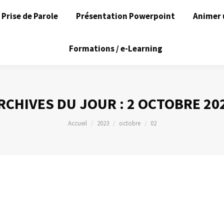
Prise de Parole
Présentation Powerpoint
Animer 
Formations / e-Learning
RCHIVES DU JOUR :
2 OCTOBRE 20
Vous êtes ici :
Accueil
2023
octobre
02