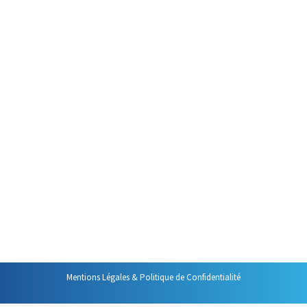
10 juin 2024
Bien débuter la semaine est un
enjeu important. On peut se
précipiter vers les mails arrivés
pendant le weekend et se lancer
dans l’action immédiate. C’est
rassurant, cela donne le
sentiment d’être efficace et
d’avancer. Pour ma part, je fais
un choix différent. Tout d’abord,
je m’attache à être à mon bureau
tôt. Il est…
Mentions Légales & Politique de Confidentialité