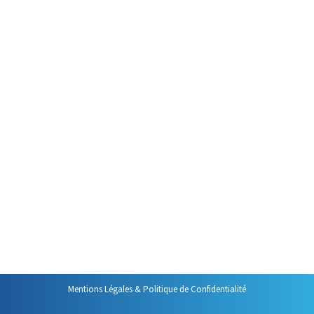
16 juin 2025
C’est un grand classique de la
gestion du temps. D’ailleurs,
tous ceux qui ont suivi une
formation avec moi sur ce thème
ont entendu parler de la matrice
d’Eisenhower. Cela fait 25 ans
que j’en parle et je la trouve
toujours aussi utile. Cette
matrice nous propose de classer
nos tâches autour de deux
critères :…
Mentions Légales & Politique de Confidentialité