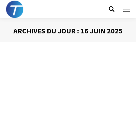
Search:
ARCHIVES DU JOUR :
16 JUIN 2025
Vous êtes ici :
La matrice
d’Eisenhower
Gestion du temps
Par
Philippe Helmstetter