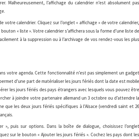
rer. Malheureusement, l’affichage du calendrier n’est absolument pa
ge.
 de votre calendrier. Cliquez sur l’onglet « affichage » de votre calendrier
 bouton « liste ». Votre calendrier s’affichera sous la forme d’une liste d
cilement à la suppression ou à l’archivage de vos rendez-vous les plu
 dans votre agenda. Cette fonctionnalité n’est pas simplement un gadge
ermet d’une part de matérialiser les jours fériés dont la date est mobil
érer les jours fériés des pays étrangers avec lesquels vous pouvez êtr
rcher à joindre votre partenaire allemand un 3 octobre ou d’attendre l
e que les deux jours fériés spécifiques à l’Alsace (vendredi saint et 2
ançais.
ier », puis sur options. Dans la boîte de dialogue, choisissez l’ongle
liquez sur le bouton « Ajouter les jours fériés ». Cochez les pays dont le