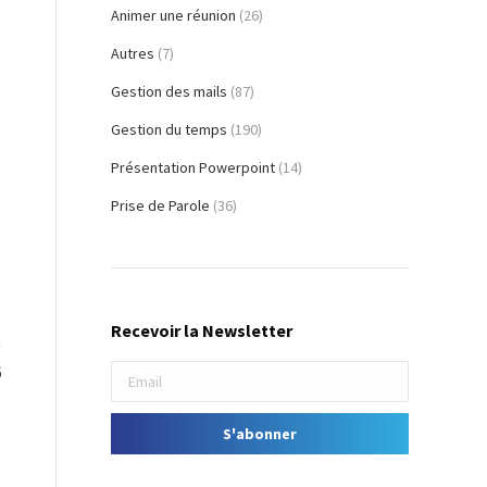
s
Animer une réunion
(26)
Autres
(7)
,
Gestion des mails
(87)
e
Gestion du temps
(190)
s
Présentation Powerpoint
(14)
Prise de Parole
(36)
t
e
e
Recevoir la Newsletter
a
6
t
s