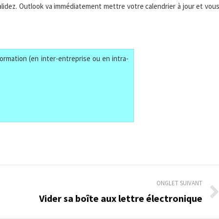
validez. Outlook va immédiatement mettre votre calendrier à jour et vou
ormation (en inter-entreprise ou en intra-
ONGLET SUIVANT
Vider sa boîte aux lettre électronique
Onglet
suivant