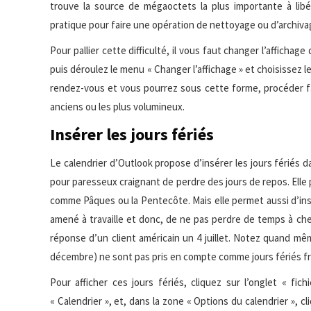
trouve la source de mégaoctets la plus importante à libé
pratique pour faire une opération de nettoyage ou d’archiva
Pour pallier cette difficulté, il vous faut changer l’affichage
puis déroulez le menu « Changer l’affichage » et choisissez le
rendez-vous et vous pourrez sous cette forme, procéder fa
anciens ou les plus volumineux.
Insérer les jours fériés
Le calendrier d’Outlook propose d’insérer les jours fériés
pour paresseux craignant de perdre des jours de repos. Elle p
comme Pâques ou la Pentecôte. Mais elle permet aussi d’ins
amené à travaille et donc, de ne pas perdre de temps à che
réponse d’un client américain un 4 juillet. Notez quand mêm
décembre) ne sont pas pris en compte comme jours fériés fr
Pour afficher ces jours fériés, cliquez sur l’onglet « fich
« Calendrier », et, dans la zone « Options du calendrier », c