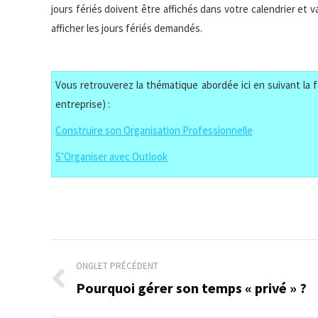
jours fériés doivent être affichés dans votre calendrier et 
afficher les jours fériés demandés.
Vous retrouverez la thématique abordée ici en suivant la f
entreprise) :
Construire son Organisation Professionnelle
S’Organiser avec Outlook
Navigation
ONGLET PRÉCÉDENT
de
Pourquoi gérer son temps « privé » ?
Onglet
précédent
commentaire