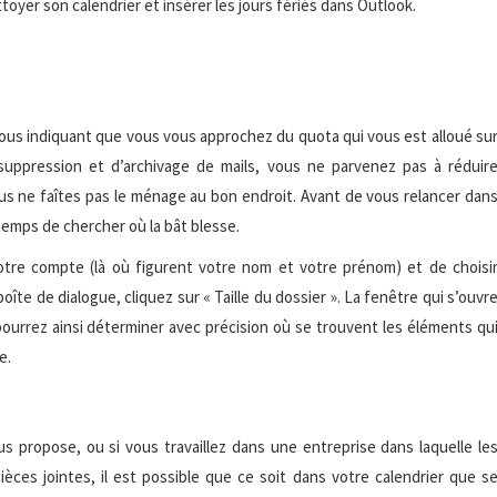
toyer son calendrier et insérer les jours fériés dans Outlook.
us indiquant que vous vous approchez du quota qui vous est alloué su
suppression et d’archivage de mails, vous ne parvenez pas à réduir
us ne faîtes pas le ménage au bon endroit. Avant de vous relancer dan
emps de chercher où la bât blesse.
e votre compte (là où figurent votre nom et votre prénom) et de choisi
oîte de dialogue, cliquez sur « Taille du dossier ». La fenêtre qui s’ouvr
pourrez ainsi déterminer avec précision où se trouvent les éléments qu
e.
s propose, ou si vous travaillez dans une entreprise dans laquelle le
ces jointes, il est possible que ce soit dans votre calendrier que s