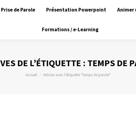
Prise de Parole
Présentation Powerpoint
Animer 
Formations / e-Learning
VES DE L’ÉTIQUETTE :
TEMPS DE 
Vous êtes ici :
Accueil
Articles avec l’étiquette "temps de parole"