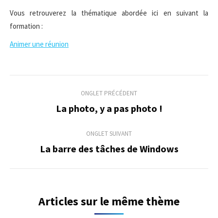
Vous retrouverez la thématique abordée ici en suivant la
formation :
Animer une réunion
Navigation
ONGLET PRÉCÉDENT
de
La photo, y a pas photo !
Onglet
précédent
commentaire
ONGLET SUIVANT
La barre des tâches de Windows
Onglet
suivant
Articles sur le même thème