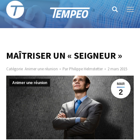
Search:
MAÎTRISER UN « SEIGNEUR »
Catégorie
Animer une réunion
Par
Philippe Helmstetter
2 mars 2015
Animer une réunion
MAR
2