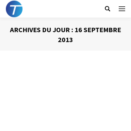
Search:
ARCHIVES DU JOUR :
16 SEPTEMBRE
2013
Vous êtes ici :
Cinq questions pour gagner du temps
Gestion du temps
Par
Philippe Helmstetter
16 septembre 2013
Travailler en TTC (Je Touche, je Traite, je Classe) est un
des secrets de la gestion du temps efficace. En résumé,
(mais vous retrouverez tout cela dans un article déjà paru
dans ce blog) il s’agit de prendre immédiatement une