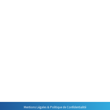
Par
Philippe Helmstetter
9 mai 2016
J’aimerais revenir avec vous sur
un sujet que j’ai déjà abordé
dans ce blog mais sur lequel il me
paraît utile d’insister. Je veux
parler de la réaction à adopter
lorsque quelqu’un utilise, à
votre intention, le « Sésame
ouvres-toi » de toutes les
organisations, « l’abracadabra »
de l’interruption, la formule
magique qui permet, en un
instant, de…
Mentions Légales & Politique de Confidentialité