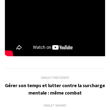
Navigation
ONGLET PRÉCÉDENT
de
Gérer son temps et lutter contre la surcharge
Onglet
mentale : même combat
commentaire
précédent
ONGLET SUIVANT