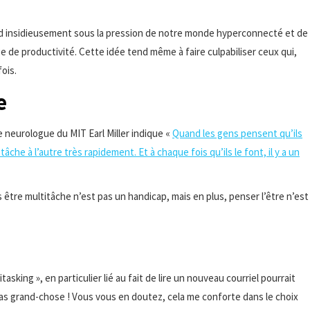
nd insidieusement sous la pression de notre monde hyperconnecté et de
e de productivité. Cette idée tend même à faire culpabiliser ceux qui,
ois.
e
e neurologue du MIT Earl Miller indique «
Quand les gens pensent qu’ils
âche à l’autre très rapidement. Et à chaque fois qu’ils le font, il y a un
être multitâche n’est pas un handicap, mais en plus, penser l’être n’est
asking », en particulier lié au fait de lire un nouveau courriel pourrait
e pas grand-chose ! Vous vous en doutez, cela me conforte dans le choix