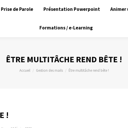
Prise de Parole
Présentation Powerpoint
Animer 
Formations / e-Learning
ÊTRE MULTITÂCHE REND BÊTE !
Vous êtes ici :
Accueil
Gestion des mails
Être multitâche rend bête !
 !