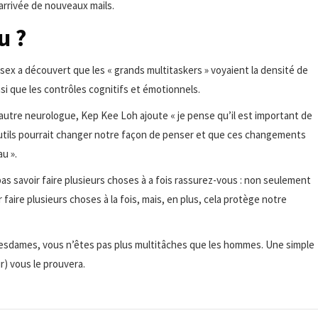
’arrivée de nouveaux mails.
u ?
sex a découvert que les « grands multitaskers » voyaient la densité de
si que les contrôles cognitifs et émotionnels.
Un autre neurologue, Kep Kee Loh ajoute « je pense qu’il est important de
outils pourrait changer notre façon de penser et que ces changements
u ».
 pas savoir faire plusieurs choses à a fois rassurez-vous : non seulement
aire plusieurs choses à la fois, mais, en plus, cela protège notre
 mesdames, vous n’êtes pas plus multitâches que les hommes. Une simple
ûr) vous le prouvera.