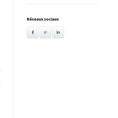
Réseaux sociaux
l
e
r
e
t
z
t