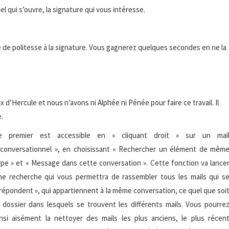
el qui s’ouvre, la signature qui vous intéresse.
 de politesse à la signature. Vous gagnerez quelques secondes en ne la
d’Hercule et nous n’avons ni Alphée ni Pénée pour faire ce travail. Il
.
e premier est access
ible en « cliquant droit » sur un mai
 conversationnel », en choisissant « Rechercher un élément de mêm
ype » et « Message dans cette conversation ». Cette fonction va lance
ne recherche qui vous permettra de rassembler tous les mails qui s
 répondent », qui appartiennent à la même conversation, ce quel que soi
e dossier dans lesquels se trouvent les différents mails. Vous pourre
insi aisément la nettoyer des mails les plus anciens, le plus récen