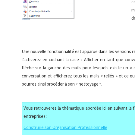
c
m
d
Une nouvelle fonctionnalité est apparue dans les versions réc
l’activerez en cochant la case « Afficher en tant que conv
flèche sur la gauche des mails pour lesquels existe un « 
conversation et afficherez tous les mails « reliés » et ce 
pourrez ainsi procéder à son « nettoyage ».
Vous retrouverez la thématique abordée ici en suivant la f
entreprise) :
Construire son Organisation Professionnelle