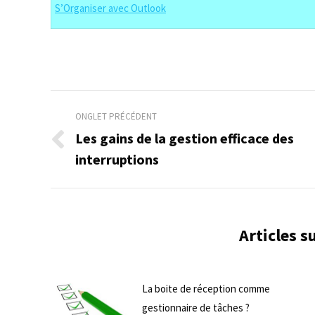
S’Organiser avec Outlook
Navigation
ONGLET PRÉCÉDENT
de
Les gains de la gestion efficace des
Onglet
interruptions
commentaire
précédent
Articles 
La boite de réception comme
gestionnaire de tâches ?