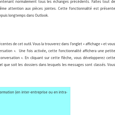
ontenant normalement tous les échanges précédents. Faîtes tout d
ême attention aux pièces jointes. Cette fonctionnalité est présent
epuis longtemps dans Outlook.
entes de cet outil. Vous la trouverez dans l’onglet « affichage » et vou
ersation ». Une fois activée, cette fonctionnalité affichera une petit
conversation ». En cliquant sur cette flèche, vous développerez cett
quel que soit les dossiers dans lesquels les messages sont classés. Vou
ormation (en inter-entreprise ou en intra-