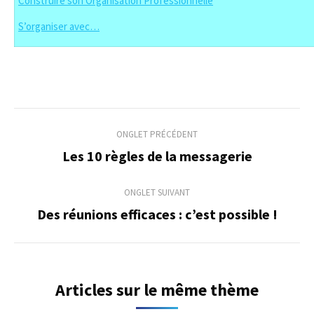
Construire son Organisation Professionnelle
S’organiser avec…
Navigation
ONGLET PRÉCÉDENT
de
Les 10 règles de la messagerie
Onglet
précédent
commentaire
ONGLET SUIVANT
Des réunions efficaces : c’est possible !
Onglet
suivant
Articles sur le même thème